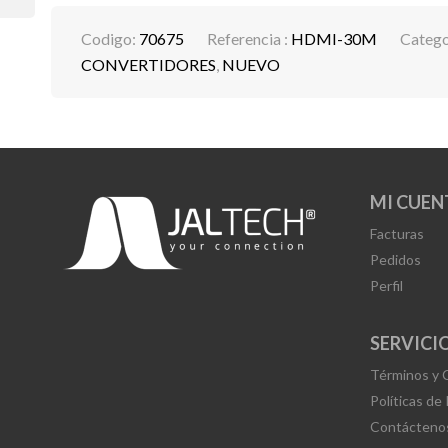
Codigo:
70675
Referencia :
HDMI-30M
Catego
CONVERTIDORES
,
NUEVO
MI CUEN
Facturas
Pedidos
Perfil
SERVICIO
Términos y 
Políticas de
Contácteno