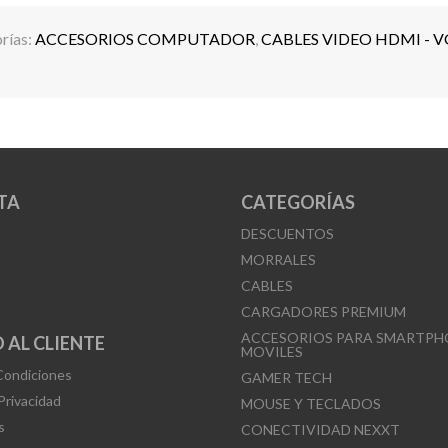
rías:
ACCESORIOS COMPUTADOR
,
CABLES VIDEO HDMI - V
TA
CATEGORÍAS
DESCUENTOS
MORRALES
CABLES
CARGADORES PREMIUM
ACCESORIOS PARA SMARTPH
 AL CLIENTE
MOVILES
Condiciones
GAMER TECH
 Privacidad
MOUSE Y TECLADOS
s
CONECTIVIDAD NEXXT