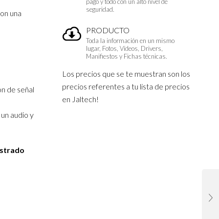
pago y todo con un alto nivel de
seguridad.
con una
PRODUCTO
Toda la información en un mismo
lugar, Fotos, Vídeos, Drivers,
Manifiestos y Fichas técnicas.
Los precios que se te muestran son los
precios referentes a tu lista de precios
n de señal
en Jaltech!
 un audio y
istrado