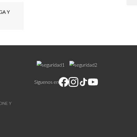
GA Y
Síguenos en
ONE Y