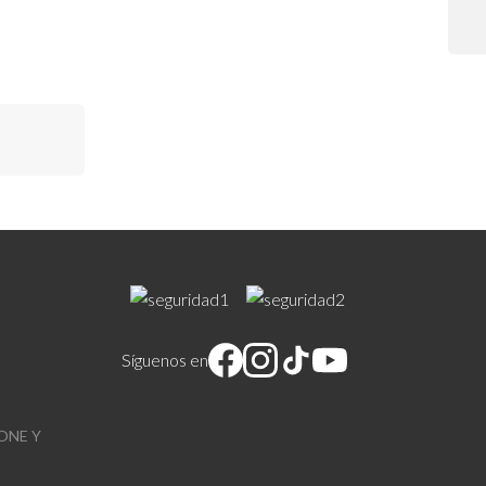
,
go x ancho
Síguenos en
ONE Y