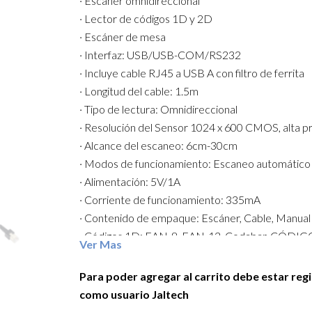
· Escáner omnidireccional
· Lector de códigos 1D y 2D
· Escáner de mesa
· Interfaz: USB/USB-COM/RS232
· Incluye cable RJ45 a USB A con filtro de ferrita
· Longitud del cable: 1.5m
· Tipo de lectura: Omnidireccional
· Resolución del Sensor 1024 x 600 CMOS, alta p
· Alcance del escaneo: 6cm-30cm
· Modos de funcionamiento: Escaneo automático
· Alimentación: 5V/1A
· Corriente de funcionamiento: 335mA
· Contenido de empaque: Escáner, Cable, Manual
· Códigos 1D: EAN-8, EAN-13, Codabar, CÓDIG
Ver Mas
CÓDIGO 93, CÓDIGO 128, China Post, GS1-128
UPC-E, UCC/EAN 128,
Para poder agregar al carrito debe estar reg
ISBN/ISSN, ISBT, Intercalado 2 de 5 Estándar 2 d
como usuario Jaltech
2 de 5, Industrial 2 de 5, MSI, RSS, ITF14, Telepen,