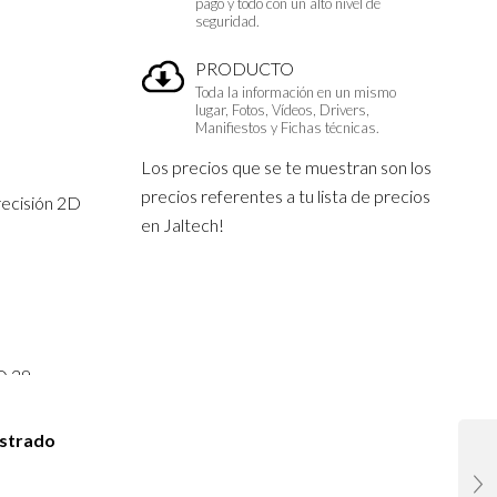
pago y todo con un alto nivel de
seguridad.
PRODUCTO
Toda la información en un mismo
lugar, Fotos, Vídeos, Drivers,
Manifiestos y Fichas técnicas.
Los precios que se te muestran son los
precios referentes a tu lista de precios
recisión 2D
en Jaltech!
O 39,
, UPC-A,
istrado
e 5, Matriz
 etc.