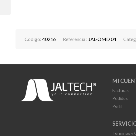
Codigo:
40216
Referencia :
JAL-OMD 04
Categ
MI CUEN
Facturas
Pedidos
Perfil
SERVICIO
Términos y 