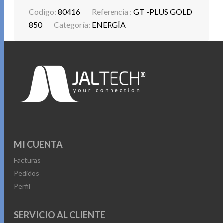
-Cable de alimentación estándar de 1,5 m
Codigo:
80416
Referencia :
GT -PLUS GOLD
Protecciones:
850
Categoría:
ENERGÍA
-Bajo voltaje
-Sobre-voltaje
-Sobre-corriente
-Corto-circuito
-Alta temperatura
-Sobrecarga
MI CUENTA
Facturas
Pedidos
Perfil
SERVICIO AL CLIENTE