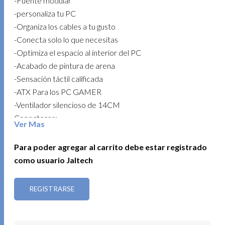
-Fuente modular
-personaliza tu PC
-Organiza los cables a tu gusto
-Conecta solo lo que necesitas
-Optimiza el espacio al interior del PC
-Acabado de pintura de arena
-Sensación táctil calificada
-ATX Para los PC GAMER
-Ventilador silencioso de 14CM
Conectores:
Ver Mas
-MB: 24 pines x 1
-MOLEX: IDE x 3
Para poder agregar al carrito debe estar registrado
-SATA: 15pines x 6
como usuario Jaltech
-CPU: P8(P4+P4) x 2
-PCI-E: P8(6+2) x 2
REGISTRARSE
-Longitud del cable 60CM
-Enchufe macho
-Interruptor I/O