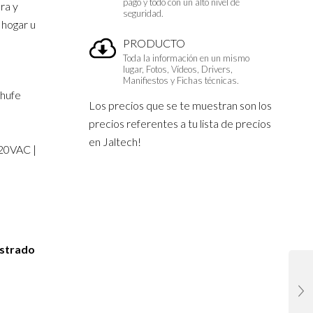
pago y todo con un alto nivel de
ra y
seguridad.
 hogar u
PRODUCTO
Toda la información en un mismo
lugar, Fotos, Vídeos, Drivers,
Manifiestos y Fichas técnicas.
chufe
Los precios que se te muestran son los
precios referentes a tu lista de precios
en Jaltech!
120VAC |
0–140VAC
istrado