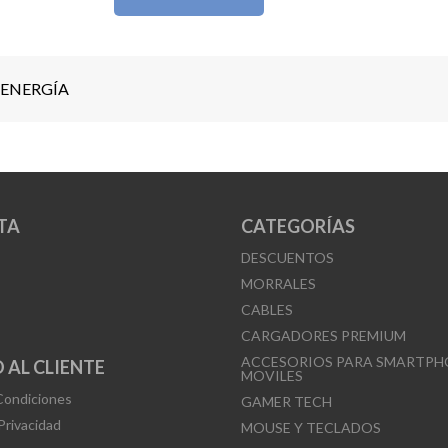
* Dimensiones: 110.6 × 45 × 51 mm | Peso: 101 g
* Temperatura de operación: 0–40 °C | Humedad 
<95%
ENERGÍA
Ideal para uso doméstico. Mantén tus dispositiv
seguros frente a variaciones eléctricas.
TA
CATEGORÍAS
DESCUENTOS
MORRALES
CABLES
CARGADORES PREMIUM
ACCESORIOS PARA SMARTPH
 AL CLIENTE
MOVILES
Condiciones
GAMER TECH
 Privacidad
MOUSE Y TECLADOS