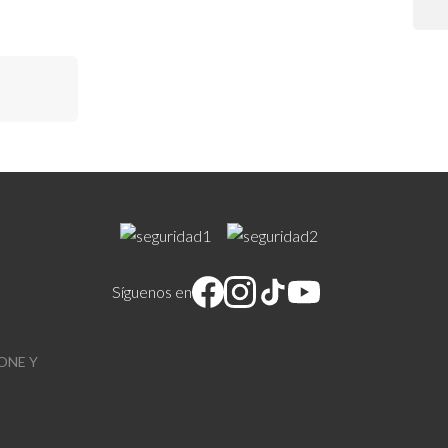
relativa:
os siempre
Síguenos en
ONE Y