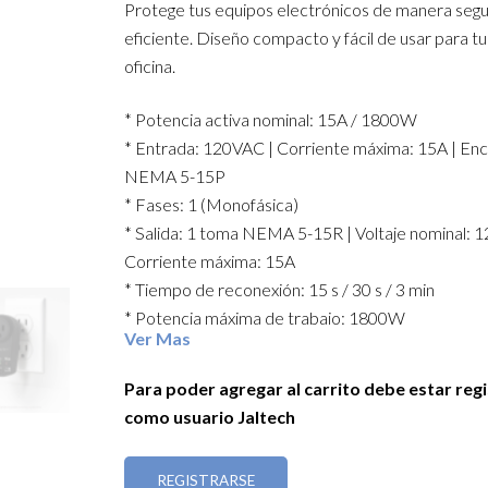
Protege tus equipos electrónicos de manera segu
eficiente. Diseño compacto y fácil de usar para tu
oficina.
* Potencia activa nominal: 15A / 1800W
* Entrada: 120VAC | Corriente máxima: 15A | En
NEMA 5-15P
* Fases: 1 (Monofásica)
* Salida: 1 toma NEMA 5-15R | Voltaje nominal: 
Corriente máxima: 15A
* Tiempo de reconexión: 15 s / 30 s / 3 min
* Potencia máxima de trabajo: 1800W
Ver Mas
* Protección inteligente: rango de operación 9
con apagado automático
Para poder agregar al carrito debe estar reg
* Supresión de sobretensiones: hasta 525 Joules
como usuario Jaltech
* Apagado automático ante fallas
* LEDs indicadores de funcionamiento
REGISTRARSE
* Material ABS | Color: Negro