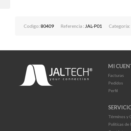
Codigo:
80409
Referencia :
JAL-P01
Categoría:
MI CUEN
Facturas
Pedidos
Perfil
SERVICIO
Términos y 
Políticas de