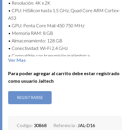
• Resolución: 4K x 2K
• CPU: HiSilicon hasta 1.5 GHz, Quad Core ARM Cortex-
A53
• GPU: Penta Core Mali-450 750 MHz
• Memoria RAM: 8 GB
• Almacenamiento: 128 GB
• Conectividad: Wi-Fi 2.4 GHz
• Compatible con transmisión inalámbrica
Ver Mas
• Puertos: USB / HDMI
• Alimentación: USB Tipo C
Para poder agregar al carrito debe estar registrado
• Formatos de video compatibles: 4K@60 fps, H.265,
como usuario Jaltech
H.264, AVI, MPEG-2, MPEG-4, MKV, MP4, WMV, FLV,
entre otros
REGISTRARSE
• Incluye: extensión HDMI, control remoto, cable Tipo C
Disfruta una experiencia completa de entretenimiento en
casa con un dispositivo compacto, potente y fácil de usar.
Codigo:
30868
Referencia :
JAL-D16