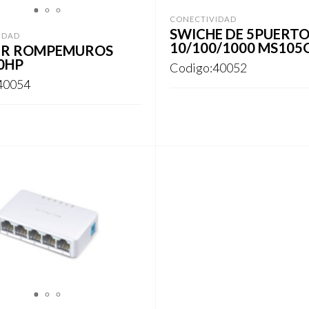
1
2
1
2
3
CONECTIVIDAD
SWICHE DE 5PUERTO
IDAD
10/100/1000 MS105
R ROMPEMUROS
0HP
Codigo:40052
40054
REGISTRARSE
ARSE
1
2
3