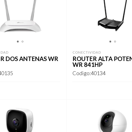
1
2
1
2
IDAD
CONECTIVIDAD
R DOS ANTENAS WR
ROUTER ALTA POTE
WR 841HP
40135
Codigo:40134
ARSE
REGISTRARSE