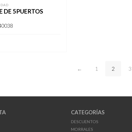
IDAD
E DE 5PUERTOS
40038
ARSE
←
1
2
3
TA
CATEGORÍAS
DESCUENTOS
MORRALES