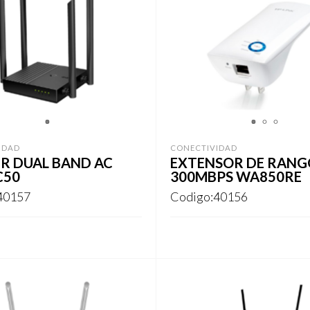
1
1
2
3
IDAD
CONECTIVIDAD
R DUAL BAND AC
EXTENSOR DE RANG
C50
300MBPS WA850RE
40157
Codigo:40156
ARSE
REGISTRARSE