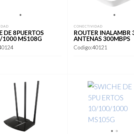
1
1
IDAD
CONECTIVIDAD
E DE 8PUERTOS
ROUTER INALAMBR 
0/1000 MS108G
ANTENAS 300MBPS
40124
Codigo:40121
ARSE
REGISTRARSE