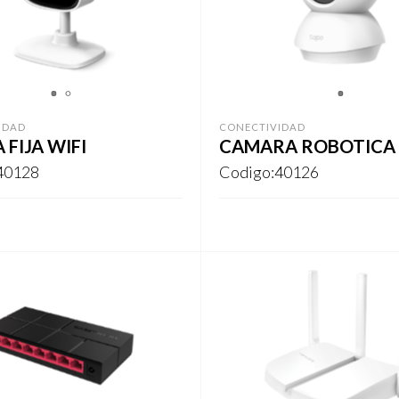
1
2
1
IDAD
CONECTIVIDAD
FIJA WIFI
CAMARA ROBOTICA
40128
Codigo:40126
ARSE
REGISTRARSE