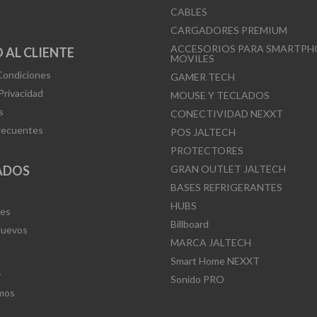
CABLES
CARGADORES PREMIUM
ACCESORIOS PARA SMARTPH
 AL CLIENTE
MOVILES
Condiciones
GAMER TECH
 Privacidad
MOUSE Y TECLADOS
s
CONECTIVIDAD NEXXT
recuentes
POS JALTECH
PROTECTORES
ADOS
GRAN OUTLET JALTECH
BASES REFRIGERANTES
HUBS
Mes
Billboard
Nuevos
MARCA JALTECH
Smart Home NEXXT
L
Sonido PRO
mos