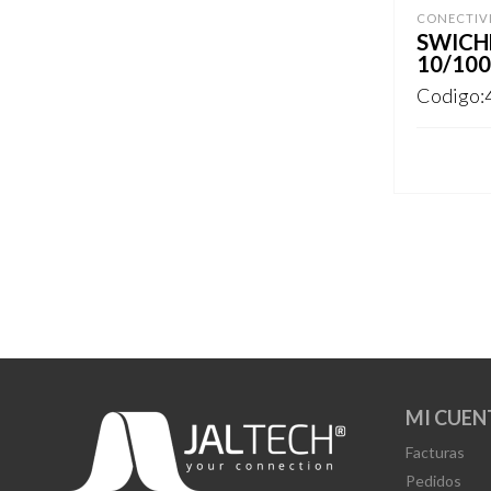
CONECTIV
SWICH
10/100
Codigo:
REGISTR
MI CUEN
Facturas
Pedidos