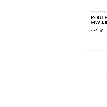
CONECTIV
ROUTE
MW33
Codigo:
REGISTR