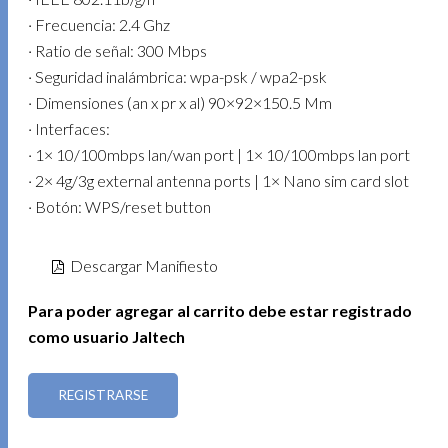
· Frecuencia: 2.4 Ghz
· Ratio de señal: 300 Mbps
· Seguridad inalámbrica: wpa-psk / wpa2-psk
· Dimensiones (an x pr x al) 90×92×150.5 Mm
· Interfaces:
· 1× 10/100mbps lan/wan port | 1× 10/100mbps lan port
· 2× 4g/3g external antenna ports | 1× Nano sim card slot
· Botón: WPS/reset button
Descargar Manifiesto
Para poder agregar al carrito debe estar registrado
como usuario Jaltech
REGISTRARSE