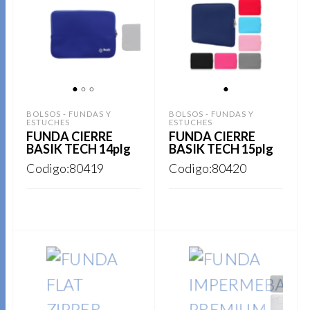
1
2
3
1
BOLSOS - FUNDAS Y
BOLSOS - FUNDAS Y
ESTUCHES
ESTUCHES
FUNDA CIERRE
FUNDA CIERRE
BASIK TECH 14plg
BASIK TECH 15plg
Codigo:80419
Codigo:80420
Este
Este
REGISTRARSE
REGISTRARSE
producto
producto
tiene
tiene
múltiples
múltiples
variantes.
variantes.