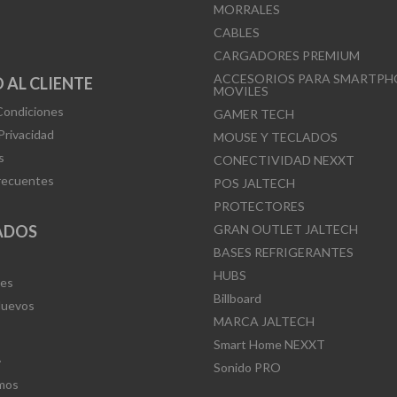
MORRALES
en
CABLES
la
CARGADORES PREMIUM
página
ACCESORIOS PARA SMARTPH
 AL CLIENTE
MOVILES
de
Condiciones
GAMER TECH
producto
 Privacidad
MOUSE Y TECLADOS
s
CONECTIVIDAD NEXXT
recuentes
POS JALTECH
PROTECTORES
ADOS
GRAN OUTLET JALTECH
BASES REFRIGERANTES
HUBS
Mes
Billboard
Nuevos
MARCA JALTECH
Smart Home NEXXT
L
Sonido PRO
mos