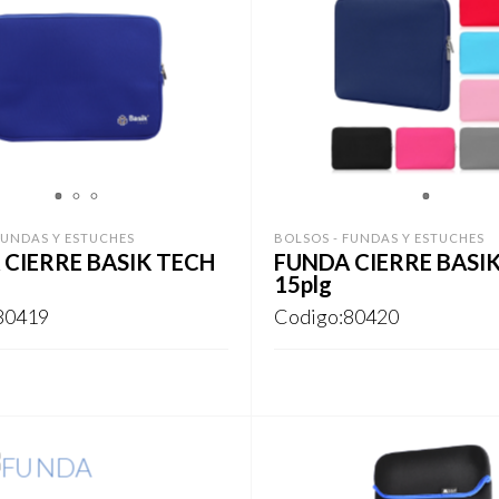
1
2
3
1
FUNDAS Y ESTUCHES
BOLSOS - FUNDAS Y ESTUCHES
CIERRE BASIK TECH
FUNDA CIERRE BASI
15plg
80419
Codigo:80420
Este
Este
ARSE
REGISTRARSE
producto
producto
tiene
tiene