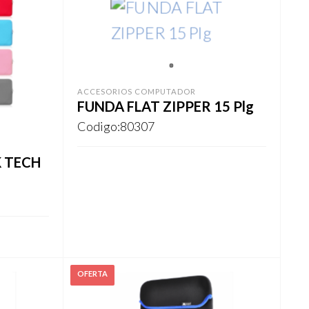
1
ACCESORIOS COMPUTADOR
FUNDA FLAT ZIPPER 15 Plg
Codigo:80307
K TECH
Este
REGISTRARSE
producto
tiene
múltiples
variantes.
Las
opciones