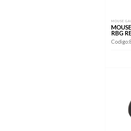
MOUSE GA
MOUSE
RBG R
Codigo:
REGISTR