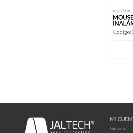
ACCESORI
MOUSE
INALÁ
Codigo:
REGISTR
MI CUEN
Facturas