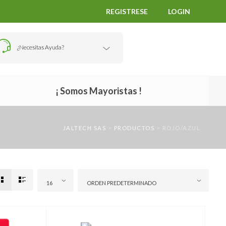
REGISTRESE
LOGIN
¿Necesitas Ayuda?
¡ Somos Mayoristas !
JALTECH SAS
>
PRODUCTOS
>
ROJO/AZUL
16
ORDEN PREDETERMINADO