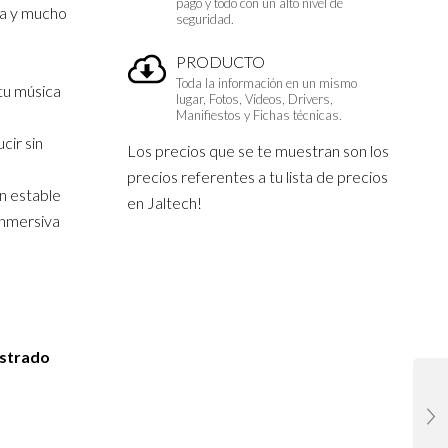
pago y todo con un alto nivel de
ca y mucho
seguridad.
PRODUCTO
Toda la información en un mismo
tu música
lugar, Fotos, Vídeos, Drivers,
Manifiestos y Fichas técnicas.
cir sin
Los precios que se te muestran son los
precios referentes a tu lista de precios
n estable
en Jaltech!
inmersiva
istrado
ncia de
ífonos,