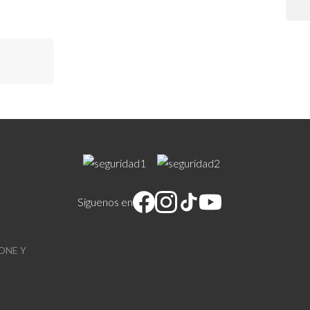
a
Síguenos en
ONE Y