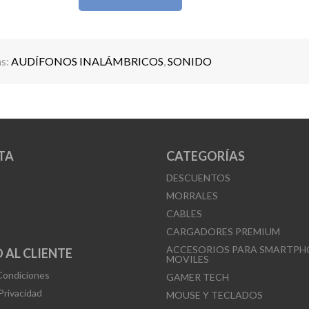
linterna, captura de fotos y control de llamadas.
Perfectos si buscas versatilidad, comodidad y un
experiencia más completa.
as:
AUDÍFONOS INALÁMBRICOS
,
SONIDO
TA
CATEGORÍAS
DESCUENTOS
MORRALES
CABLES
CARGADORES PREMIUM
ACCESORIOS PARA SMARTPH
 AL CLIENTE
MOVILES
Condiciones
GAMER TECH
 Privacidad
MOUSE Y TECLADOS