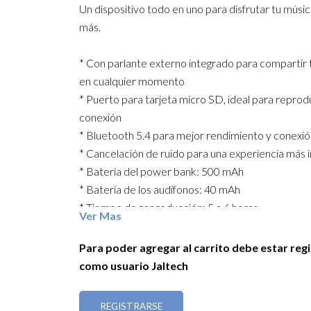
Un dispositivo todo en uno para disfrutar tu músi
más.
* Con parlante externo integrado para compartir 
en cualquier momento
* Puerto para tarjeta micro SD, ideal para reprodu
conexión
* Bluetooth 5.4 para mejor rendimiento y conexió
* Cancelación de ruido para una experiencia más 
* Batería del power bank: 500 mAh
* Batería de los audífonos: 40 mAh
* Tiempo de reproducción: 5 a 6 horas
Ver Mas
* Tiempo de carga: 1 hora
* Puerto de carga tipo C
Para poder agregar al carrito debe estar reg
como usuario Jaltech
Funciones adicionales: altavoz externo, transfere
archivos, ecualizador, cronómetro, encontrar aud
REGISTRARSE