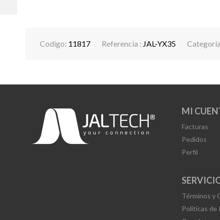
Codigo:
11817
Referencia :
JAL-YX35
Categorí
MI CUEN
Facturas
Pedidos
Perfil
SERVICIO
Términos y 
Políticas de