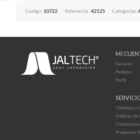
Codigo:
10722
Referencia :
42125
Categorías:
MI CUEN
Facturas
Pedidos
Perfil
SERVICIO
Términos y 
Políticas de
Contácteno
Preguntas f