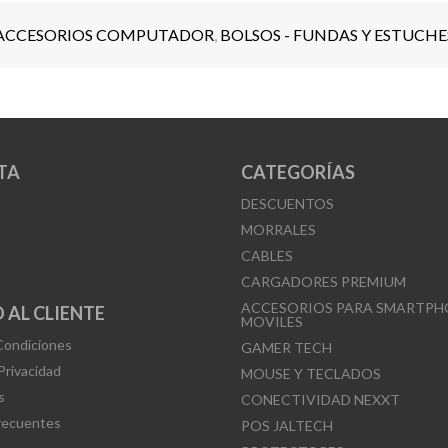
ACCESORIOS COMPUTADOR
,
BOLSOS - FUNDAS Y ESTUCHE
TA
CATEGORÍAS
DESCUENTOS
MORRALES
CABLES
CARGADORES PREMIUM
ACCESORIOS PARA SMARTPH
 AL CLIENTE
MOVILES
Condiciones
GAMER TECH
 Privacidad
MOUSE Y TECLADOS
s
CONECTIVIDAD NEXXT
recuentes
POS JALTECH