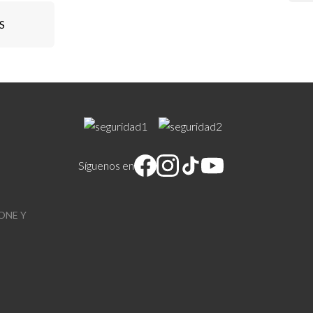
S
Síguenos en
ONE Y