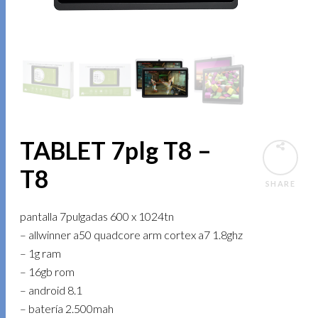
TABLET 7plg T8 –
T8
SHARE
pantalla 7pulgadas 600 x 1024tn
– allwinner a50 quadcore arm cortex a7 1.8ghz
– 1g ram
– 16gb rom
– android 8.1
– batería 2.500mah