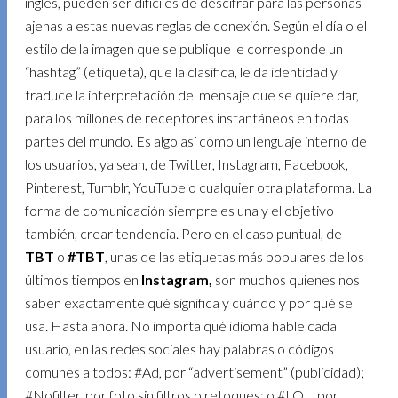
inglés, pueden ser difíciles de descifrar para las personas
ajenas a estas nuevas reglas de conexión. Según el día o el
estilo de la imagen que se publique le corresponde un
“hashtag” (etiqueta), que la clasifica, le da identidad y
traduce la interpretación del mensaje que se quiere dar,
para los millones de receptores instantáneos en todas
partes del mundo. Es algo así como un lenguaje interno de
los usuarios, ya sean, de Twitter, Instagram, Facebook,
Pinterest, Tumblr, YouTube o cualquier otra plataforma. La
forma de comunicación siempre es una y el objetivo
también, crear tendencia. Pero en el caso puntual, de
TBT
o
#TBT
, unas de las etiquetas más populares de los
últimos tiempos en
Instagram,
son muchos quienes nos
saben exactamente qué significa y cuándo y por qué se
usa. Hasta ahora. No importa qué idioma hable cada
usuario, en las redes sociales hay palabras o códigos
comunes a todos: #Ad, por “advertisement” (publicidad);
#Nofilter, por foto sin filtros o retoques; o #LOL, por