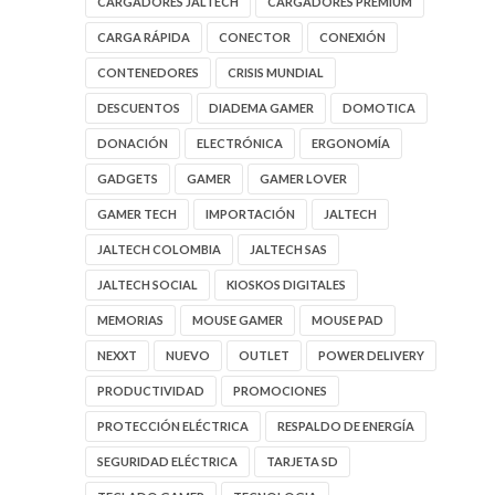
CARGADORES JALTECH
CARGADORES PREMIUM
CARGA RÁPIDA
CONECTOR
CONEXIÓN
CONTENEDORES
CRISIS MUNDIAL
DESCUENTOS
DIADEMA GAMER
DOMOTICA
DONACIÓN
ELECTRÓNICA
ERGONOMÍA
GADGETS
GAMER
GAMER LOVER
GAMER TECH
IMPORTACIÓN
JALTECH
JALTECH COLOMBIA
JALTECH SAS
JALTECH SOCIAL
KIOSKOS DIGITALES
MEMORIAS
MOUSE GAMER
MOUSE PAD
NEXXT
NUEVO
OUTLET
POWER DELIVERY
PRODUCTIVIDAD
PROMOCIONES
PROTECCIÓN ELÉCTRICA
RESPALDO DE ENERGÍA
SEGURIDAD ELÉCTRICA
TARJETA SD