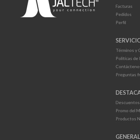
Facturas
Pedidos
Perfil
SERVICIO
Términos y 
Políticas de
Contácteno
Preguntas f
DESTAC
Descuentos
Promo del 
Productos 
GENERA