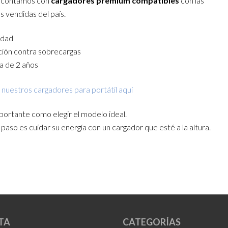
h contamos con
cargadores premium compatibles
con las
 vendidas del país.
idad
ión contra sobrecargas
a de 2 años
 nuestros cargadores para portátil aquí
ortante como elegir el modelo ideal.
paso es cuidar su energía con un cargador que esté a la altura.
TA
CATEGORÍAS