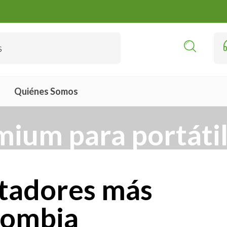
Quiénes Somos
ium para portáti
tadores más
lombia