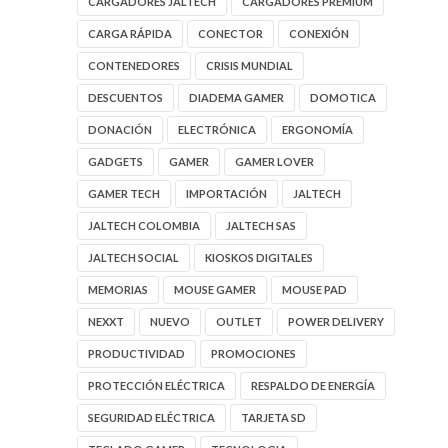
CARGADORES JALTECH
CARGADORES PREMIUM
CARGA RÁPIDA
CONECTOR
CONEXIÓN
CONTENEDORES
CRISIS MUNDIAL
DESCUENTOS
DIADEMA GAMER
DOMOTICA
DONACIÓN
ELECTRÓNICA
ERGONOMÍA
GADGETS
GAMER
GAMER LOVER
GAMER TECH
IMPORTACIÓN
JALTECH
JALTECH COLOMBIA
JALTECH SAS
JALTECH SOCIAL
KIOSKOS DIGITALES
MEMORIAS
MOUSE GAMER
MOUSE PAD
NEXXT
NUEVO
OUTLET
POWER DELIVERY
PRODUCTIVIDAD
PROMOCIONES
PROTECCIÓN ELÉCTRICA
RESPALDO DE ENERGÍA
SEGURIDAD ELÉCTRICA
TARJETA SD