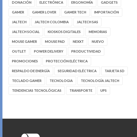
DONACIÓN
ELECTRÓNICA
ERGONOMÍA
GADGETS
GAMER
GAMER LOVER
GAMER TECH
IMPORTACIÓN
JALTECH
JALTECH COLOMBIA
JALTECH SAS
JALTECH SOCIAL
KIOSKOS DIGITALES
MEMORIAS
MOUSE GAMER
MOUSE PAD
NEXXT
NUEVO
OUTLET
POWER DELIVERY
PRODUCTIVIDAD
PROMOCIONES
PROTECCIÓN ELÉCTRICA
RESPALDO DE ENERGÍA
SEGURIDAD ELÉCTRICA
TARJETA SD
TECLADO GAMER
TECNOLOGIA
TECNOLOGÍA JALTECH
TENDENCIAS TECNOLÓGICAS
TRANSPORTE
UPS