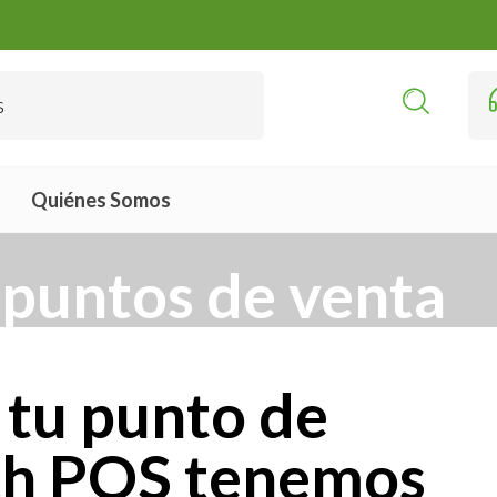
Quiénes Somos
 puntos de venta
 tu punto de
ech POS tenemos