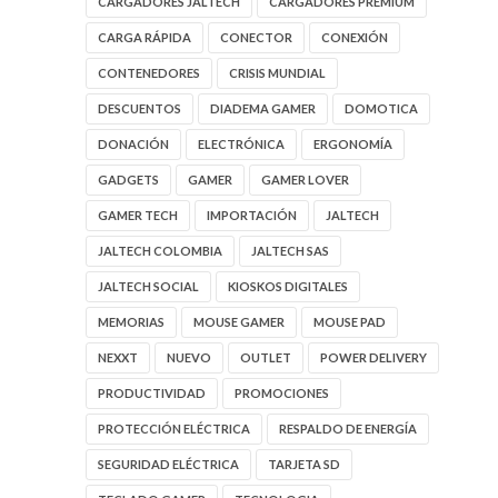
CARGADORES JALTECH
CARGADORES PREMIUM
CARGA RÁPIDA
CONECTOR
CONEXIÓN
CONTENEDORES
CRISIS MUNDIAL
DESCUENTOS
DIADEMA GAMER
DOMOTICA
DONACIÓN
ELECTRÓNICA
ERGONOMÍA
GADGETS
GAMER
GAMER LOVER
GAMER TECH
IMPORTACIÓN
JALTECH
JALTECH COLOMBIA
JALTECH SAS
JALTECH SOCIAL
KIOSKOS DIGITALES
MEMORIAS
MOUSE GAMER
MOUSE PAD
NEXXT
NUEVO
OUTLET
POWER DELIVERY
PRODUCTIVIDAD
PROMOCIONES
PROTECCIÓN ELÉCTRICA
RESPALDO DE ENERGÍA
SEGURIDAD ELÉCTRICA
TARJETA SD