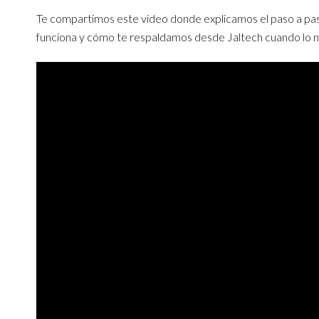
Te compartimos este video donde explicamos el paso a pa
funciona y cómo te respaldamos desde Jaltech cuando lo n