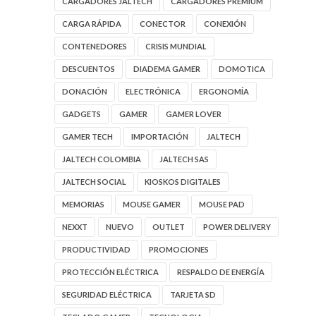
CARGADORES JALTECH
CARGADORES PREMIUM
CARGA RÁPIDA
CONECTOR
CONEXIÓN
CONTENEDORES
CRISIS MUNDIAL
DESCUENTOS
DIADEMA GAMER
DOMOTICA
DONACIÓN
ELECTRÓNICA
ERGONOMÍA
GADGETS
GAMER
GAMER LOVER
GAMER TECH
IMPORTACIÓN
JALTECH
JALTECH COLOMBIA
JALTECH SAS
JALTECH SOCIAL
KIOSKOS DIGITALES
MEMORIAS
MOUSE GAMER
MOUSE PAD
NEXXT
NUEVO
OUTLET
POWER DELIVERY
PRODUCTIVIDAD
PROMOCIONES
PROTECCIÓN ELÉCTRICA
RESPALDO DE ENERGÍA
SEGURIDAD ELÉCTRICA
TARJETA SD