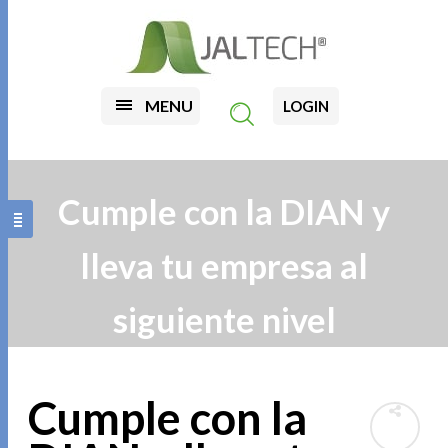
MENU
LOGIN
Cumple con la DIAN y
lleva tu empresa al
siguiente nivel
Cumple con la