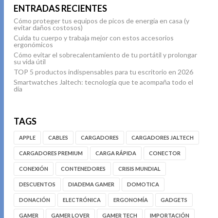
ENTRADAS RECIENTES
Cómo proteger tus equipos de picos de energía en casa (y
evitar daños costosos)
Cuida tu cuerpo y trabaja mejor con estos accesorios
ergonómicos
Cómo evitar el sobrecalentamiento de tu portátil y prolongar
su vida útil
TOP 5 productos indispensables para tu escritorio en 2026
Smartwatches Jaltech: tecnología que te acompaña todo el
día
TAGS
APPLE
CABLES
CARGADORES
CARGADORES JALTECH
CARGADORES PREMIUM
CARGA RÁPIDA
CONECTOR
CONEXIÓN
CONTENEDORES
CRISIS MUNDIAL
DESCUENTOS
DIADEMA GAMER
DOMOTICA
DONACIÓN
ELECTRÓNICA
ERGONOMÍA
GADGETS
GAMER
GAMER LOVER
GAMER TECH
IMPORTACIÓN