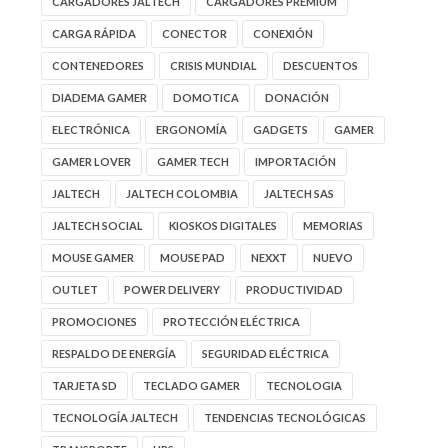
CARGADORES JALTECH
CARGADORES PREMIUM
CARGA RÁPIDA
CONECTOR
CONEXIÓN
CONTENEDORES
CRISIS MUNDIAL
DESCUENTOS
DIADEMA GAMER
DOMOTICA
DONACIÓN
ELECTRÓNICA
ERGONOMÍA
GADGETS
GAMER
GAMER LOVER
GAMER TECH
IMPORTACIÓN
JALTECH
JALTECH COLOMBIA
JALTECH SAS
JALTECH SOCIAL
KIOSKOS DIGITALES
MEMORIAS
MOUSE GAMER
MOUSE PAD
NEXXT
NUEVO
OUTLET
POWER DELIVERY
PRODUCTIVIDAD
PROMOCIONES
PROTECCIÓN ELÉCTRICA
RESPALDO DE ENERGÍA
SEGURIDAD ELÉCTRICA
TARJETA SD
TECLADO GAMER
TECNOLOGIA
TECNOLOGÍA JALTECH
TENDENCIAS TECNOLÓGICAS