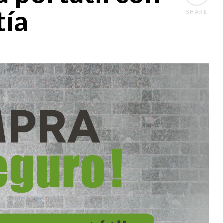
tía
SHARE