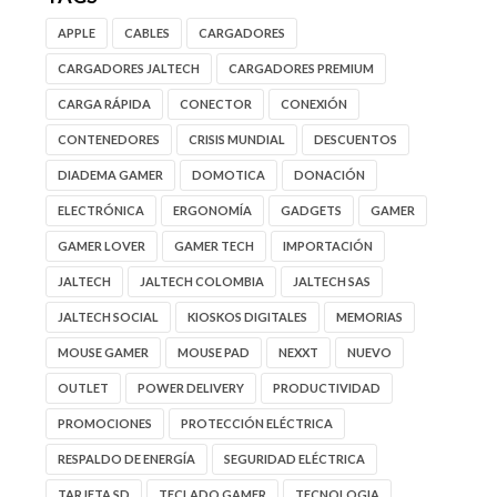
APPLE
CABLES
CARGADORES
CARGADORES JALTECH
CARGADORES PREMIUM
CARGA RÁPIDA
CONECTOR
CONEXIÓN
CONTENEDORES
CRISIS MUNDIAL
DESCUENTOS
DIADEMA GAMER
DOMOTICA
DONACIÓN
ELECTRÓNICA
ERGONOMÍA
GADGETS
GAMER
GAMER LOVER
GAMER TECH
IMPORTACIÓN
JALTECH
JALTECH COLOMBIA
JALTECH SAS
JALTECH SOCIAL
KIOSKOS DIGITALES
MEMORIAS
MOUSE GAMER
MOUSE PAD
NEXXT
NUEVO
OUTLET
POWER DELIVERY
PRODUCTIVIDAD
PROMOCIONES
PROTECCIÓN ELÉCTRICA
RESPALDO DE ENERGÍA
SEGURIDAD ELÉCTRICA
TARJETA SD
TECLADO GAMER
TECNOLOGIA