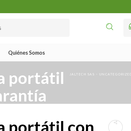
Quiénes Somos
 portátil
JALTECH SAS
>
UNCATEGORIZE
arantía
 portátil con