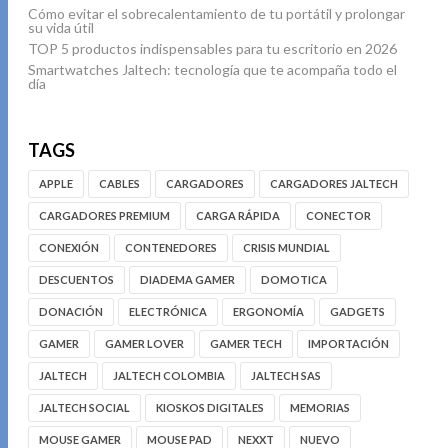
Cómo evitar el sobrecalentamiento de tu portátil y prolongar
su vida útil
TOP 5 productos indispensables para tu escritorio en 2026
Smartwatches Jaltech: tecnología que te acompaña todo el
día
TAGS
APPLE
CABLES
CARGADORES
CARGADORES JALTECH
CARGADORES PREMIUM
CARGA RÁPIDA
CONECTOR
CONEXIÓN
CONTENEDORES
CRISIS MUNDIAL
DESCUENTOS
DIADEMA GAMER
DOMOTICA
DONACIÓN
ELECTRÓNICA
ERGONOMÍA
GADGETS
GAMER
GAMER LOVER
GAMER TECH
IMPORTACIÓN
JALTECH
JALTECH COLOMBIA
JALTECH SAS
JALTECH SOCIAL
KIOSKOS DIGITALES
MEMORIAS
MOUSE GAMER
MOUSE PAD
NEXXT
NUEVO