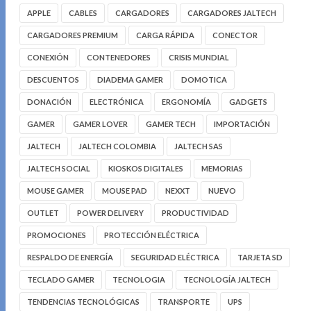
APPLE
CABLES
CARGADORES
CARGADORES JALTECH
CARGADORES PREMIUM
CARGA RÁPIDA
CONECTOR
CONEXIÓN
CONTENEDORES
CRISIS MUNDIAL
DESCUENTOS
DIADEMA GAMER
DOMOTICA
DONACIÓN
ELECTRÓNICA
ERGONOMÍA
GADGETS
GAMER
GAMER LOVER
GAMER TECH
IMPORTACIÓN
JALTECH
JALTECH COLOMBIA
JALTECH SAS
JALTECH SOCIAL
KIOSKOS DIGITALES
MEMORIAS
MOUSE GAMER
MOUSE PAD
NEXXT
NUEVO
OUTLET
POWER DELIVERY
PRODUCTIVIDAD
PROMOCIONES
PROTECCIÓN ELÉCTRICA
RESPALDO DE ENERGÍA
SEGURIDAD ELÉCTRICA
TARJETA SD
TECLADO GAMER
TECNOLOGIA
TECNOLOGÍA JALTECH
TENDENCIAS TECNOLÓGICAS
TRANSPORTE
UPS