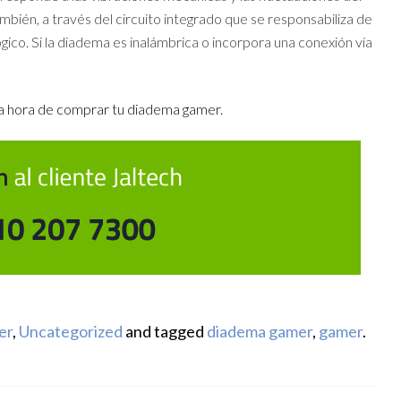
bién, a través del circuito integrado que se responsabiliza de
lógico. Si la diadema es inalámbrica o incorpora una conexión vía
 la hora de comprar tu diadema gamer.
er
,
Uncategorized
and tagged
diadema gamer
,
gamer
.