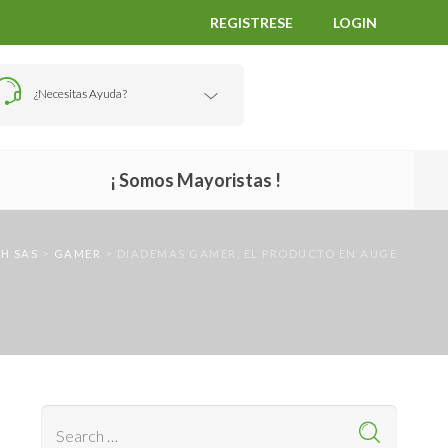
REGISTRESE
LOGIN
¿Necesitas Ayuda?
¡ Somos Mayoristas !
H SAS
>
GAMER
>
DIADEMAS GAMER, EL PRODUCTO EN AUGE