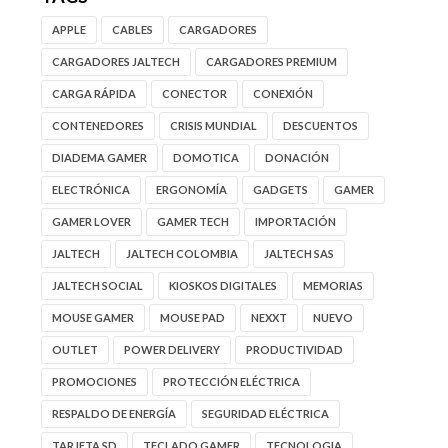
APPLE
CABLES
CARGADORES
CARGADORES JALTECH
CARGADORES PREMIUM
CARGA RÁPIDA
CONECTOR
CONEXIÓN
CONTENEDORES
CRISIS MUNDIAL
DESCUENTOS
DIADEMA GAMER
DOMOTICA
DONACIÓN
ELECTRÓNICA
ERGONOMÍA
GADGETS
GAMER
GAMER LOVER
GAMER TECH
IMPORTACIÓN
JALTECH
JALTECH COLOMBIA
JALTECH SAS
JALTECH SOCIAL
KIOSKOS DIGITALES
MEMORIAS
MOUSE GAMER
MOUSE PAD
NEXXT
NUEVO
OUTLET
POWER DELIVERY
PRODUCTIVIDAD
PROMOCIONES
PROTECCIÓN ELÉCTRICA
RESPALDO DE ENERGÍA
SEGURIDAD ELÉCTRICA
TARJETA SD
TECLADO GAMER
TECNOLOGIA