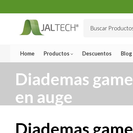
Home
Productos
Descuentos
Blog
Diademas gamer
en auge
Diademas gamer