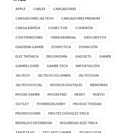
APPLE
CABLES
CARGADORES
CARGADORES JALTECH
CARGADORES PREMIUM
CARGA RÁPIDA
CONECTOR
CONEXIÓN
CONTENEDORES
CRISIS MUNDIAL
DESCUENTOS
DIADEMA GAMER
DOMOTICA
DONACIÓN
ELECTRÓNICA
ERGONOMÍA
GADGETS
GAMER
GAMER LOVER
GAMER TECH
IMPORTACIÓN
JALTECH
JALTECH COLOMBIA
JALTECH SAS
JALTECH SOCIAL
KIOSKOS DIGITALES
MEMORIAS
MOUSE GAMER
MOUSE PAD
NEXXT
NUEVO
OUTLET
POWER DELIVERY
PRODUCTIVIDAD
PROMOCIONES
PROTECCIÓN ELÉCTRICA
RESPALDO DE ENERGÍA
SEGURIDAD ELÉCTRICA
TARJETA SD
TECLADO GAMER
TECNOLOGIA