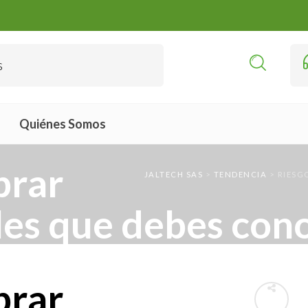
Quiénes Somos
prar
JALTECH SAS
>
TENDENCIA
>
RIESG
les que debes con
prar