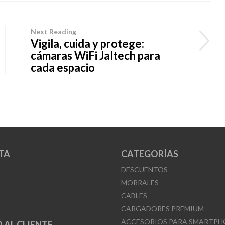
Next Reading
Vigila, cuida y protege:
cámaras WiFi Jaltech para
cada espacio
TA
CATEGORÍAS
DESCUENTOS
MORRALES
CABLES
CARGADORES PREMIUM
ACCESORIOS PARA SMARTPH
 AL CLIENTE