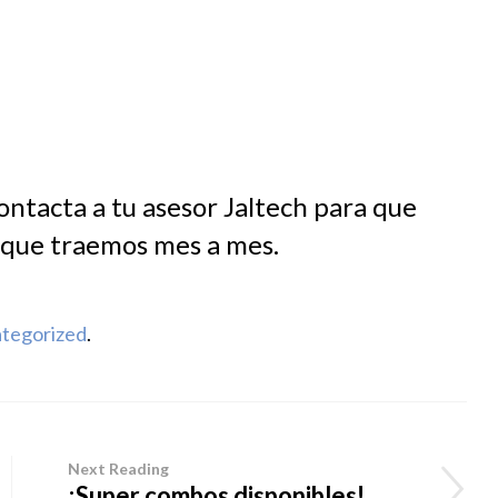
ontacta a tu asesor Jaltech para que
s que traemos mes a mes.
tegorized
.
Next Reading
¡Super combos disponibles!