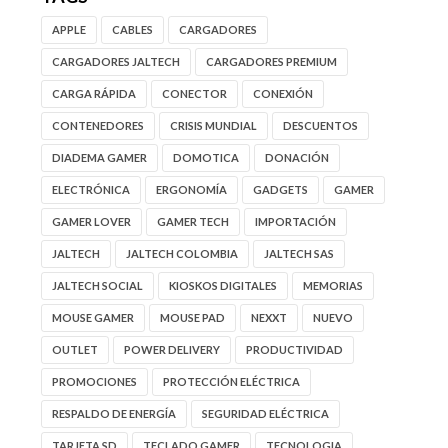
APPLE
CABLES
CARGADORES
CARGADORES JALTECH
CARGADORES PREMIUM
CARGA RÁPIDA
CONECTOR
CONEXIÓN
CONTENEDORES
CRISIS MUNDIAL
DESCUENTOS
DIADEMA GAMER
DOMOTICA
DONACIÓN
ELECTRÓNICA
ERGONOMÍA
GADGETS
GAMER
GAMER LOVER
GAMER TECH
IMPORTACIÓN
JALTECH
JALTECH COLOMBIA
JALTECH SAS
JALTECH SOCIAL
KIOSKOS DIGITALES
MEMORIAS
MOUSE GAMER
MOUSE PAD
NEXXT
NUEVO
OUTLET
POWER DELIVERY
PRODUCTIVIDAD
PROMOCIONES
PROTECCIÓN ELÉCTRICA
RESPALDO DE ENERGÍA
SEGURIDAD ELÉCTRICA
TARJETA SD
TECLADO GAMER
TECNOLOGIA