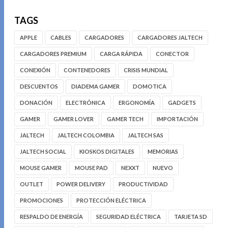
TAGS
APPLE
CABLES
CARGADORES
CARGADORES JALTECH
CARGADORES PREMIUM
CARGA RÁPIDA
CONECTOR
CONEXIÓN
CONTENEDORES
CRISIS MUNDIAL
DESCUENTOS
DIADEMA GAMER
DOMOTICA
DONACIÓN
ELECTRÓNICA
ERGONOMÍA
GADGETS
GAMER
GAMER LOVER
GAMER TECH
IMPORTACIÓN
JALTECH
JALTECH COLOMBIA
JALTECH SAS
JALTECH SOCIAL
KIOSKOS DIGITALES
MEMORIAS
MOUSE GAMER
MOUSE PAD
NEXXT
NUEVO
OUTLET
POWER DELIVERY
PRODUCTIVIDAD
PROMOCIONES
PROTECCIÓN ELÉCTRICA
RESPALDO DE ENERGÍA
SEGURIDAD ELÉCTRICA
TARJETA SD